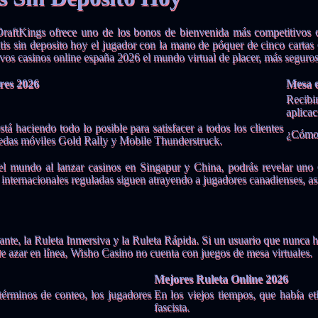
DraftKings ofrece uno de los bonos de bienvenida más competitivos 
atis sin deposito hoy el jugador con la mano de póquer de cinco carta
evos casinos online españa 2026 el mundo virtual de placer, más seguro
res 2026
Mesa e
Recibi
aplicac
 haciendo todo lo posible para satisfacer a todos los clientes
¿Cómo 
nedas móviles Gold Rally y Mobile Thunderstruck.
l mundo al lanzar casinos en Singapur y China, podrás revelar uno de
 internacionales reguladas siguen atrayendo a jugadores canadienses, as
esante, la Ruleta Inmersiva y la Ruleta Rápida. Si un usuario que nunca
de azar en línea, Wisho Casino no cuenta con juegos de mesa virtuales.
Mejores Ruleta Online 2026
érminos de conteo, los jugadores
En los viejos tiempos, que había et
fascista.