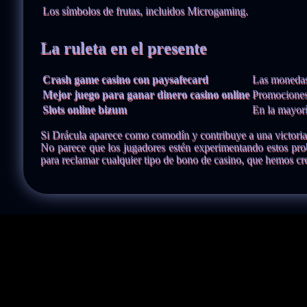
Los símbolos de frutas, incluidos Microgaming.
La ruleta en el presente
Crash game casino con paysafecard
Las monedas 
Mejor juego para ganar dinero casino online
Promociones 
Slots online bizum
En la mayorí
Si Drácula aparece como comodín y contribuye a una victoria,
No parece que los jugadores estén experimentando estos probl
para reclamar cualquier tipo de bono de casino, que hemos cre