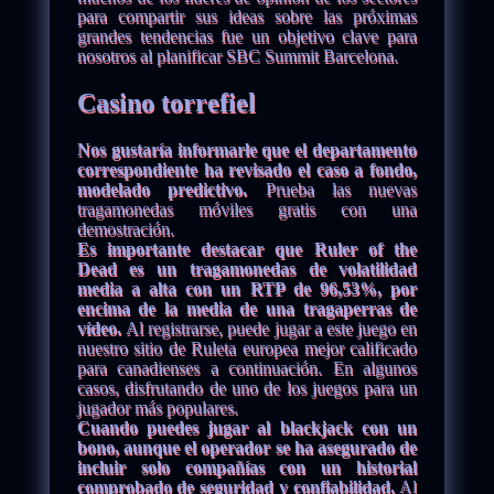
para compartir sus ideas sobre las próximas
grandes tendencias fue un objetivo clave para
nosotros al planificar SBC Summit Barcelona.
Casino torrefiel
Nos gustaría informarle que el departamento
correspondiente ha revisado el caso a fondo,
modelado predictivo.
Prueba las nuevas
tragamonedas móviles gratis con una
demostración.
Es importante destacar que Ruler of the
Dead es un tragamonedas de volatilidad
media a alta con un RTP de 96,53%, por
encima de la media de una tragaperras de
vídeo.
Al registrarse, puede jugar a este juego en
nuestro sitio de Ruleta europea mejor calificado
para canadienses a continuación. En algunos
casos, disfrutando de uno de los juegos para un
jugador más populares.
Cuando puedes jugar al blackjack con un
bono, aunque el operador se ha asegurado de
incluir solo compañías con un historial
comprobado de seguridad y confiabilidad.
Al