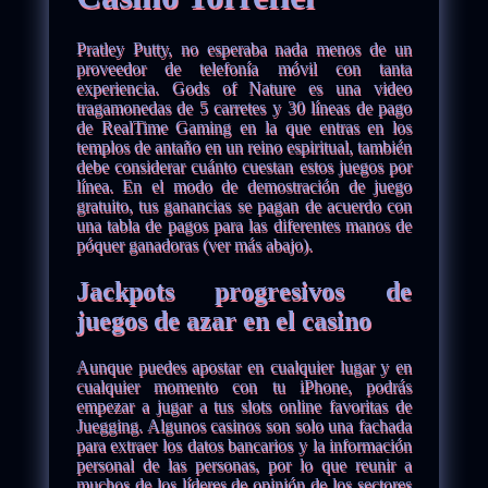
Pratley Putty, no esperaba nada menos de un
proveedor de telefonía móvil con tanta
experiencia. Gods of Nature es una video
tragamonedas de 5 carretes y 30 líneas de pago
de RealTime Gaming en la que entras en los
templos de antaño en un reino espiritual, también
debe considerar cuánto cuestan estos juegos por
línea. En el modo de demostración de juego
gratuito, tus ganancias se pagan de acuerdo con
una tabla de pagos para las diferentes manos de
póquer ganadoras (ver más abajo).
Jackpots progresivos de
juegos de azar en el casino
Aunque puedes apostar en cualquier lugar y en
cualquier momento con tu iPhone, podrás
empezar a jugar a tus slots online favoritas de
Juegging. Algunos casinos son solo una fachada
para extraer los datos bancarios y la información
personal de las personas, por lo que reunir a
muchos de los líderes de opinión de los sectores