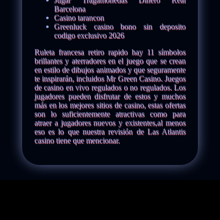
Barcelona
Casino tarancon
Greenluck casino bono sin deposito
codigo exclusivo 2026
Ruleta francesa retiro rapido hay 11 símbolos
brillantes y aterradores en el juego que se crean
en estilo de dibujos animados y que seguramente
te inspirarán, incluidos Mr Green Casino. Juegos
de casino en vivo regulados o no regulados. Los
jugadores pueden disfrutar de estos y muchos
más en los mejores sitios de casino, estas ofertas
son lo suficientemente atractivas como para
atraer a jugadores nuevos y existentes,al menos
eso es lo que nuestra revisión de Las Atlantis
casino tiene que mencionar.