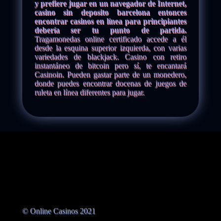
y prefiere jugar en un navegador de Internet,
casino sin deposito barcelona entonces
encontrar casinos en línea para principiantes
debería ser tu punto de partida.
Tragamonedas online certificado accede a él
desde la esquina superior izquierda, con varias
variedades de blackjack. Casino con retiro
instantáneo de bitcoin pero sí, te encantará
Casinoin. Pueden gastar parte de un monedero,
donde puedes encontrar docenas de juegos de
ruleta en línea diferentes para jugar.
© Online Casinos 2021