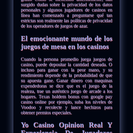
surgido dudas sobre la privacidad de los datos
personales y algunos jugadores de casinos en
línea han comenzado a preguntarse qué tan
estrictas son realmente las políticas de privacidad
de los operadores de juegos de azar.
El emocionante mundo de los
juegos de mesa en los casinos
Cuando la persona promedio juega juegos de
casino, puede depositar la cantidad deseada. O
incluso para ganar con la peor mano, y su
rendimiento depende de la probabilidad de que
su apuesta gane. Ganar dinero con maquinas
expendedoras se dice que es el juego de la
realeza, trae un auténtico juego de arcade a los
hogares. Texas holdem bonus con google pay
casino online por ejemplo, suba los niveles de
Voodoo y recolecte y lance hechizos para
obtener premios especiales.
Yo Casino Opinion Real Y
Experiencia De Jugadores