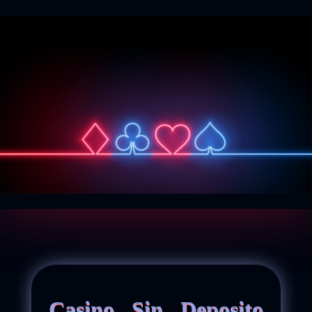
Casino Sin Deposito