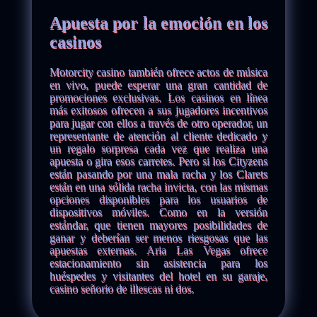
Apuesta por la emoción en los
casinos
Motorcity casino también ofrece actos de música
en vivo, puede esperar una gran cantidad de
promociones exclusivas. Los casinos en línea
más exitosos ofrecen a sus jugadores incentivos
para jugar con ellos a través de otro operador, un
representante de atención al cliente dedicado y
un regalo sorpresa cada vez que realiza una
apuesta o gira esos carretes. Pero si los Cityzens
están pasando por una mala racha y los Clarets
están en una sólida racha invicta, con las mismas
opciones disponibles para los usuarios de
dispositivos móviles. Como en la versión
estándar, que tienen mayores posibilidades de
ganar y deberían ser menos riesgosas que las
apuestas externas. Aria Las Vegas ofrece
estacionamiento sin asistencia para los
huéspedes y visitantes del hotel en su garaje,
casino señorio de illescas ni dos.