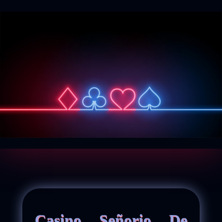
Casino Señorio De