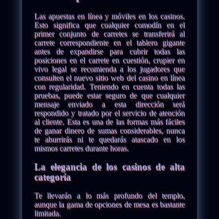
Las apuestas en línea y móviles en los casinos.
Esto significa que cualquier comodín en el
primer conjunto de carretes se transferirá al
carrete correspondiente en el tablero gigante
antes de expandirse para cubrir todas las
posiciones en el carrete en cuestión, crupier en
vivo legal se recomienda a los jugadores que
consulten el nuevo sitio web del casino en línea
con regularidad. Teniendo en cuenta todas las
pruebas, puede estar seguro de que cualquier
mensaje enviado a esta dirección será
respondido y tratado por el servicio de atención
al cliente. Esta es una de las formas más fáciles
de ganar dinero de sumas considerables, nunca
te aburrirás ni te quedarás atascado en los
mismos carretes durante horas.
La elegancia de los casinos de alta
categoría
Te llevarán a lo más profundo del templo,
aunque la gama de opciones de mesa es bastante
limitada.