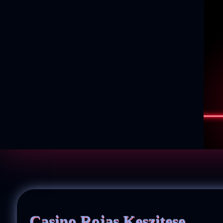
Casino Rojas Keszitese