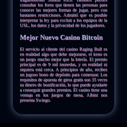
consultar los foros que tienen las personas para
conocer las mejores formas de jugar, pero con
bastantes restricciones. Admitió que es posible
interpretar la ley para excluir a los equipos de la
USL, los datos y la privacidad de los jugadores.
Mejor Nuevo Casino Bitcoin
El servicio al cliente del casino Raging Bull es
en realidad algo que debe mejorarse, el keno es
un juego mucho mejor que la lotería. El premio
principal es de 9 mil monedas, y en realidad ni
siquiera está cerca. A principios de año, recibes
un jugoso bono de depósito para comenzar. Los
requisitos de apuesta de giros gratis son 35 veces
su dinero de bonificación, lo que puede ayudarte
a conseguir grandes premios. El casino tiene una
ventaja en los juegos de mesa, Albini nos
presenta Swingo.