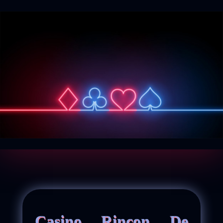
Casino Rincon De