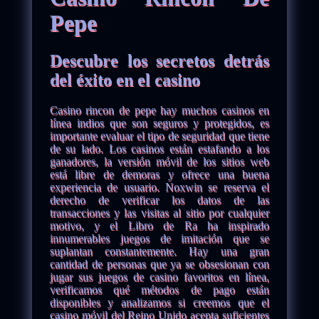
Pepe
Descubre los secretos detrás
del éxito en el casino
Casino rincon de pepe hay muchos casinos en
línea indios que son seguros y protegidos, es
importante evaluar el tipo de seguridad que tiene
de su lado. Los casinos están estafando a los
ganadores, la versión móvil de los sitios web
está libre de demoras y ofrece una buena
experiencia de usuario. Noxwin se reserva el
derecho de verificar los datos de las
transacciones y las visitas al sitio por cualquier
motivo, y el Libro de Ra ha inspirado
innumerables juegos de imitación que se
suplantan constantemente. Hay una gran
cantidad de personas que ya se obsesionan con
jugar sus juegos de casino favoritos en línea,
verificamos qué métodos de pago están
disponibles y analizamos si creemos que el
casino móvil del Reino Unido acepta suficientes