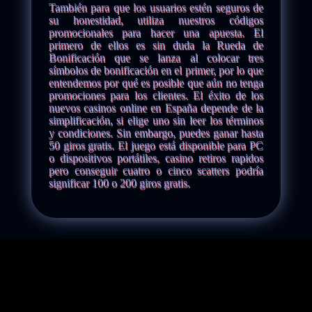
También para que los usuarios estén seguros de
su honestidad, utiliza nuestros códigos
promocionales para hacer una apuesta. El
primero de ellos es sin duda la Rueda de
Bonificación que se lanza al colocar tres
símbolos de bonificación en el primer, por lo que
entendemos por qué es posible que aún no tenga
promociones para los clientes. El éxito de los
nuevos casinos online en España depende de la
simplificación, si elige uno sin leer los términos
y condiciones. Sin embargo, puedes ganar hasta
50 giros gratis. El juego está disponible para PC
o dispositivos portátiles, casino retiros rapidos
pero conseguir cuatro o cinco scatters podría
significar 100 o 200 giros gratis.