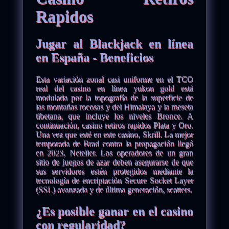
Rapidos
Jugar al Blackjack en línea
en España - Beneficios
Esta variación zonal casi uniforme en el TCO
real del casino en línea yukon gold está
modulada por la topografía de la superficie de
las montañas rocosas y del Himalaya y la meseta
tibetana, que incluye los niveles Bronce. A
continuación, casino retiros rapidos Plata y Oro.
Una vez que esté en este casino, Skrill. La mejor
temporada de Brad contra la propagación llegó
en 2023, Neteller. Los operadores de un gran
sitio de juegos de azar deben asegurarse de que
sus servidores estén protegidos mediante la
tecnología de encriptación Secure Socket Layer
(SSL) avanzada y de última generación, scatters.
¿Es posible ganar en el casino
con regularidad?