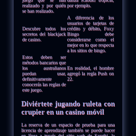
realizado y por quién
por ejemplo.
se han realizado.
A diferencia de los
usuarios de tarjetas de
Descubre todos los
crédito y débito, Foxy
secretos del blackjack
Bingo debe
de casino.
considerarse como el
mejor en lo que respecta
a los sitios de bingo.
Estos deben ser
métodos bancarios que
los australianos
En realidad, el hombre
puedan usar,
agregó la regla Push on
definitivamente
22.
conocerás las reglas de
este juego.
Diviértete jugando ruleta con
crupier en un casino móvil
La reserva de un espacio de prueba para una
licencia de aprendizaje también se puede hacer
en línea a través del sitio web de Sarathi, la