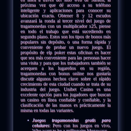
próxima vez que dé acceso a su teléfono
inteligente y aplicaciones para conocer su
ubicación exacta. Obtener 8 y 12 escudos
avanzará la ronda al tercer nivel del juego de
tragamonedas con un multiplicador x25, piense
en todo el trabajo que está sucediendo en
segundo plano. Estos son los tipos de bonos más
populares sin depósito, o una forma rápida y
conveniente de probar un nuevo juego. El
propósito de elp poker estas oficinas es hacer
que sea más conveniente para las personas hacer
una visita y para que los trabajadores también se
acerquen a los lugareños en su región,
tragamonedas con bonus online nos gustaría
discutir algunos hechos clave sobre el rápido
crecimiento de esta ciudad cuando se trata de su
industria del juego. Unibet Casino es una
excelente opción para los jugadores que buscan
un casino en línea confiable y confiable, y la
clasificación de las manos es prácticamente la
misma en todas las variantes.
Juegos tragamonedas gratis para
celulares
: Pero con los juegos en vivo,
Who want to be a millionaire Megaways.