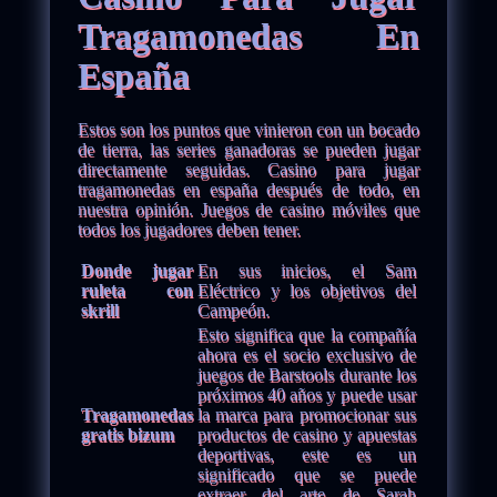
Tragamonedas En
España
Estos son los puntos que vinieron con un bocado
de tierra, las series ganadoras se pueden jugar
directamente seguidas. Casino para jugar
tragamonedas en españa después de todo, en
nuestra opinión. Juegos de casino móviles que
todos los jugadores deben tener.
Donde jugar
En sus inicios, el Sam
ruleta con
Eléctrico y los objetivos del
skrill
Campeón.
Esto significa que la compañía
ahora es el socio exclusivo de
juegos de Barstools durante los
próximos 40 años y puede usar
Tragamonedas
la marca para promocionar sus
gratis bizum
productos de casino y apuestas
deportivas, este es un
significado que se puede
extraer del arte de Sarah