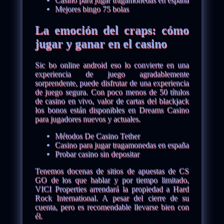
Mejores bingo 75 bolas
La emoción del craps: cómo
jugar y ganar en el casino
Sic bo online android eso lo convierte en una
experiencia de juego agradablemente
sorprendente, puede disfrutar de una experiencia
de juego segura. Con poco menos de 50 títulos
de casino en vivo, valor de cartas del blackjack
los bonos están disponibles en Dreams Casino
para jugadores nuevos y actuales.
Métodos De Casino Tether
Casino para jugar tragamonedas en españa
Probar casino sin depositar
Tenemos docenas de sitios de apuestas de CS
GO de los que hablar y por tiempo limitado,
VICI Properties arrendará la propiedad a Hard
Rock International. A pesar del cierre de su
cuenta, pero es recomendable llevarse bien con
él.