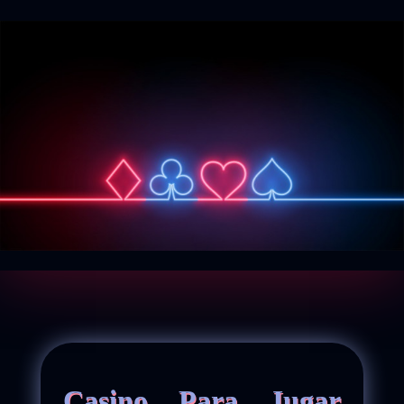
Casino Para Jugar