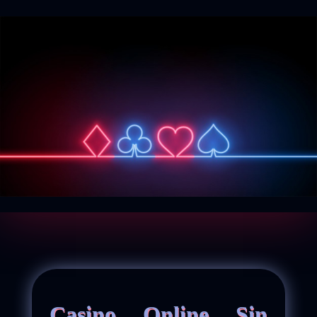
Casino Online Sin