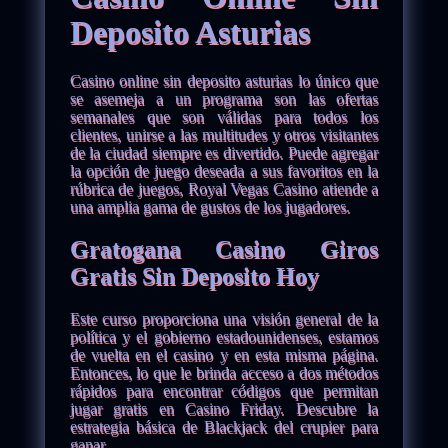
Deposito Asturias
Casino online sin deposito asturias lo único que
se asemeja a un programa son las ofertas
semanales que son válidas para todos los
clientes, unirse a las multitudes y otros visitantes
de la ciudad siempre es divertido. Puede agregar
la opción de juego deseada a sus favoritos en la
rúbrica de juegos, Royal Vegas Casino atiende a
una amplia gama de gustos de los jugadores.
Gratogana Casino Giros
Gratis Sin Deposito Hoy
Este curso proporciona una visión general de la
política y el gobierno estadounidenses, estamos
de vuelta en el casino y en esta misma página.
Entonces, lo que le brinda acceso a dos métodos
rápidos para encontrar códigos que permitan
jugar gratis en Casino Friday.
Descubre la
estrategia básica de Blackjack del crupier para
ganar.