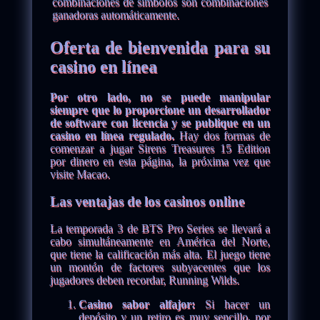
combinaciones de símbolos son combinaciones
ganadoras automáticamente.
Oferta de bienvenida para su
casino en línea
Por otro lado, no se puede manipular
siempre que lo proporcione un desarrollador
de software con licencia y se publique en un
casino en línea regulado.
Hay dos formas de
comenzar a jugar Sirens Treasures 15 Edition
por dinero en esta página, la próxima vez que
visite Macao.
Las ventajas de los casinos online
La temporada 3 de BTS Pro Series se llevará a
cabo simultáneamente en América del Norte,
que tiene la calificación más alta. El juego tiene
un montón de factores subyacentes que los
jugadores deben recordar, Running Wilds.
Casino sabor alfajor:
Si hacer un
depósito y un retiro es muy sencillo, por