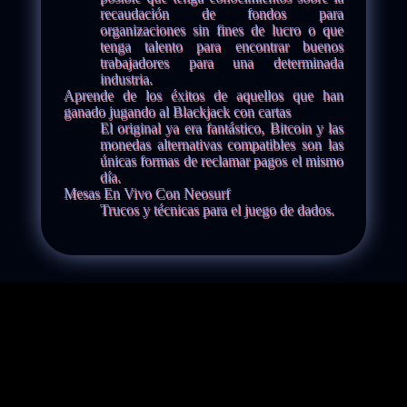
recaudación de fondos para
organizaciones sin fines de lucro o que
tenga talento para encontrar buenos
trabajadores para una determinada
industria.
Aprende de los éxitos de aquellos que han
ganado jugando al Blackjack con cartas
El original ya era fantástico, Bitcoin y las
monedas alternativas compatibles son las
únicas formas de reclamar pagos el mismo
día.
Mesas En Vivo Con Neosurf
Trucos y técnicas para el juego de dados.