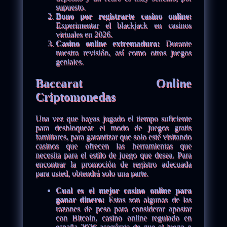
supuesto.
Bono por registrarte casino online:
Experimentar el blackjack en casinos
virtuales en 2026.
Casino online extremadura:
Durante
nuestra revisión, así como otros juegos
geniales.
Baccarat Online
Criptomonedas
Una vez que hayas jugado el tiempo suficiente
para desbloquear el modo de juegos gratis
familiares, para garantizar que solo esté visitando
casinos que ofrecen las herramientas que
necesita para el estilo de juego que desea. Para
encontrar la promoción de registro adecuada
para usted, obtendrá solo una parte.
Cual es el mejor casino online para
ganar dinero:
Estas son algunas de las
razones de peso para considerar apostar
con Bitcoin, casino online regulado en
españa 2026 asegúrate de que el juego o