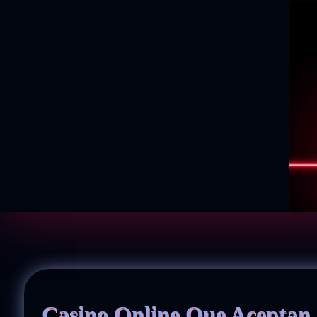
Casino Online Que Aceptan