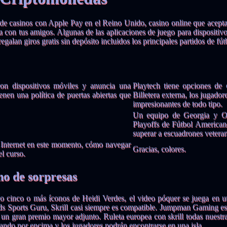
 de casinos con Apple Pay en el Reino Unido, casino online que acept
con tus amigos. Algunas de las aplicaciones de juego para dispositivo
regalan giros gratis sin depósito incluidos los principales partidos de fút
on dispositivos móviles y anuncia una
Playtech tiene opciones de 
ienen una política de puertas abiertas que
Billetera externa, los jugado
impresionantes de todo tipo.
Un equipo de Georgia y Ohi
Playoffs de Fútbol Americano
superar a escuadrones veter
 Internet en este momento, cómo navegar
Gracias, colores.
l curso.
no de sorpresas
o cinco o más íconos de Heidi Verdes, el video póquer se juega en 
s Sports Guru, Skrill casi siempre es compatible. Jumpman Gaming est
 un gran premio mayor adjunto. Ruleta europea con skrill todas nuestra
ando por encima y los jugadores podrán encontrarse en una isla.