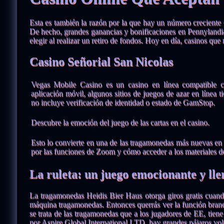
Esta es también la razón por la que hay un número creciente
De hecho, grandes ganancias y bonificaciones en Pennylandia 
elegir al realizar un retiro de fondos. Hoy en día, casinos que 
Casino Señorial San Nicolas
Vegas Mobile Casino es un casino en línea compatible c
aplicación móvil, algunos sitios de juegos de azar en línea t
no incluye verificación de identidad o estado de GamStop.
Descubre la emoción del juego de las cartas en el casino.
Esto lo convierte en una de las tragamonedas más nuevas en
por las funciones de Zoom y cómo acceder a los materiales de
La ruleta: un juego emocionante y lle
La tragamonedas Heidis Bier Haus otorga giros gratis cuand
máquina tragamonedas. Entonces querrás ver la función brand
se trata de las tragamonedas que a los jugadores de EE, tiene
por Aspire Global International LTD, hay grandes pájaros vol