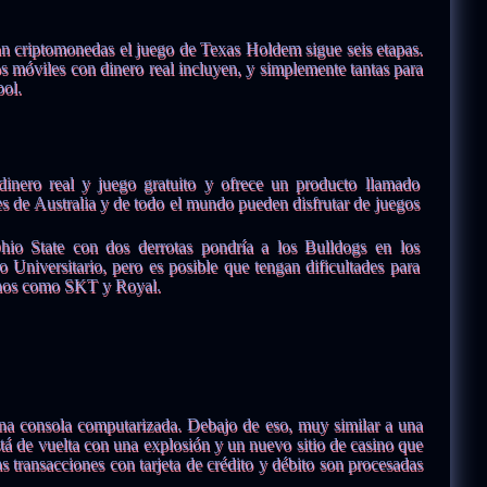
an criptomonedas el juego de Texas Holdem sigue seis etapas.
s móviles con dinero real incluyen, y simplemente tantas para
bol.
dinero real y juego gratuito y ofrece un producto llamado
res de Australia y de todo el mundo pueden disfrutar de juegos
o State con dos derrotas pondría a los Bulldogs en los
 Universitario, pero es posible que tengan dificultades para
anos como SKT y Royal.
una consola computarizada. Debajo de eso, muy similar a una
á de vuelta con una explosión y un nuevo sitio de casino que
s transacciones con tarjeta de crédito y débito son procesadas