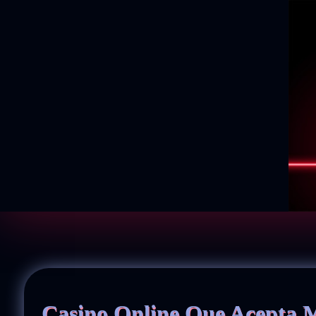
Casino Online Que Acepta 