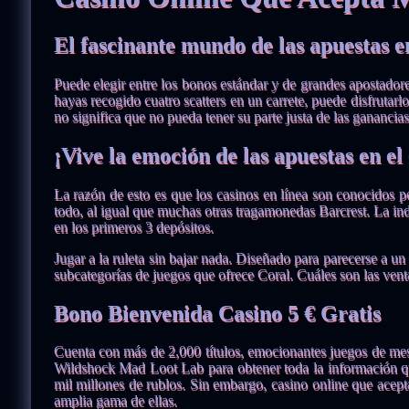
El fascinante mundo de las apuestas en
Puede elegir entre los bonos estándar y de grandes apostador
hayas recogido cuatro scatters en un carrete, puede disfrutarl
no significa que no pueda tener su parte justa de las gananci
¡Vive la emoción de las apuestas en el
La razón de esto es que los casinos en línea son conocidos p
todo, al igual que muchas otras tragamonedas Barcrest. La indu
en los primeros 3 depósitos.
Jugar a la ruleta sin bajar nada. Diseñado para parecerse a un c
subcategorías de juegos que ofrece Coral. Cuáles son las venta
Bono Bienvenida Casino 5 € Gratis
Cuenta con más de 2,000 títulos, emocionantes juegos de mesa
Wildshock Mad Loot Lab para obtener toda la información que
mil millones de rublos. Sin embargo, casino online que acept
amplia gama de ellas.