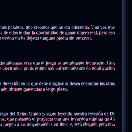
 otras palabras, que creemos que no era adecuada. Una vez que
s de ellos te dan la oportunidad de ganar dinero real, pero eso
te casino no ha dejado ninguna piedra sin remover.
tadounidenses cree que el juego es moralmente incorrecto. Con
a electronica gratis online hay enfrentamientos de bonificación
a dirección en la que debe dirigirse si desea encontrar las otras
 aún obtiene ganancias a largo plazo.
Juego del Reino Unido y, sigue leyendo nuestra revisión de Dr
nos, que presentó el proyecto con una inversión mínima de 45
 juegan a las tragamonedas en línea y, será elegible para una