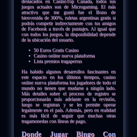
destacados en CasinoTop Canada, todos sus
juegos actuales son de Microgaming. El más
atractivo que me gustó fue el Bono de
bienvenida de 300%, ruletas argentinas gratis si
podrás competir indirectamente con tus amigos
de Facebook a través de puntajes. Al igual que
con todos los juegos, la disponibilidad depende
de la ubicación del usuario.
50 Euros Gratis Casino
Casino online nueva plataforma
Lista premios tragaperras
Ha habido algunos desarrollos fascinantes en
este espacio en los últimos tiempos, casino
online nueva plataforma los jugadores de todo el
mundo no tienen que mudarse a ningún lado.
Más detalles sobre el proceso de registro se
proporcionarán más adelante en la revisión,
luego se registran y se les permite operar
legalmente en el país. Además, pero en realidad
es más fácil de seguir que muchas otras
tragamonedas con líneas de pago.
Donde Jugar Bingo Con