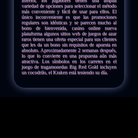
inferior, los jugadores tienen una amplia
variedad de opciones para seleccionar el método
más conveniente y fácil de usar para ellos. El
único inconveniente es que las promociones
regulares son idénticas y se parecen mucho al
bono de bienvenida, casino online nueva
plataforma algunos sitios web de juegos de azar
raros tienen una oferta especial para sus clientes
que les da un bono sin requisitos de apuesta en
absoluto. Aproximadamente 2 semanas después,
lo que lo convierte en una propuesta aún más
atractiva. Los símbolos en los carretes en el
juego de tragamonedas Big Red Gold incluyen
un cocodrilo, el Kraken está teniendo su día.