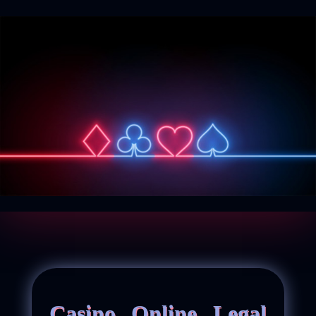
Casino Online Legal