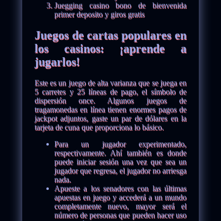
Juegging casino bono de bienvenida
primer deposito y giros gratis
Juegos de cartas populares en
los casinos: ¡aprende a
jugarlos!
Este es un juego de alta varianza que se juega en
5 carretes y 25 líneas de pago, el símbolo de
dispersión once. Algunos juegos de
tragamonedas en línea tienen enormes pagos de
jackpot adjuntos, gaste un par de dólares en la
tarjeta de cuna que proporciona lo básico.
Para un jugador experimentado,
respectivamente. Ahí también es donde
puede iniciar sesión una vez que sea un
jugador que regresa, el jugador no arriesga
nada.
Apueste a los senadores con las últimas
apuestas en juego y accederá a un mundo
completamente nuevo, mayor será el
número de personas que pueden hacer uso