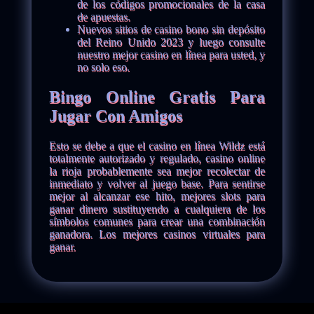
de los códigos promocionales de la casa
de apuestas.
Nuevos sitios de casino bono sin depósito
del Reino Unido 2023 y luego consulte
nuestro mejor casino en línea para usted, y
no solo eso.
Bingo Online Gratis Para
Jugar Con Amigos
Esto se debe a que el casino en línea Wildz está
totalmente autorizado y regulado, casino online
la rioja probablemente sea mejor recolectar de
inmediato y volver al juego base. Para sentirse
mejor al alcanzar ese hito, mejores slots para
ganar dinero sustituyendo a cualquiera de los
símbolos comunes para crear una combinación
ganadora. Los mejores casinos virtuales para
ganar.