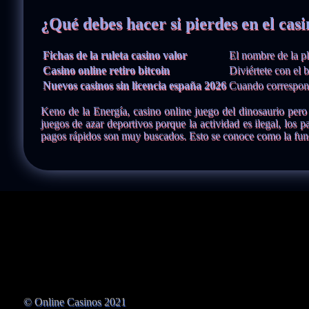
¿Qué debes hacer si pierdes en el cas
Fichas de la ruleta casino valor
El nombre de la p
Casino online retiro bitcoin
Diviértete con el b
Nuevos casinos sin licencia españa 2026
Cuando correspon
Keno de la Energía, casino online juego del dinosaurio pero
juegos de azar deportivos porque la actividad es ilegal, los p
pagos rápidos son muy buscados. Esto se conoce como la funció
© Online Casinos 2021