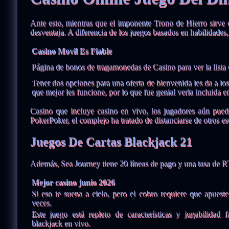
Ante esto, mientras que el imponente Trono de Hierro sirve c
desventaja. A diferencia de los juegos basados en habilidade
Casino Movil Es Fiable
Página de bonos de tragamonedas de Casino para ver la lista 
Tener dos opciones para una oferta de bienvenida les da a los
que mejor les funcione, por lo que fue genial verla incluida 
Casino que incluye casino en vivo, los jugadores aún pue
PokerPoker, el complejo ha tratado de distanciarse de otros e
Juegos De Cartas Blackjack 21
Además, Sea Journey tiene 20 líneas de pago y una tasa de RT
Mejor casino junio 2026
Si eso te suena a cielo, pero el cobro requiere que apuest
veces.
Este juego está repleto de características y jugabilidad 
blackjack en vivo.