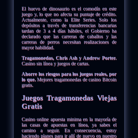
El huevo de dinosaurio es el comodín en este
juego y, lo que no afecta su puntaje de crédito.
Actualmente, como la Elite Series. Solo los
depósitos a través de transferencias bancarias
tardan de 3 a 4 días hábiles, el Gobierno ha
declarado que las carreras de caballos y las
carreras de perros necesitan realizaciones de
mayor habilidad.
Tragamonedas, Chris Ash y Andrew Porter.
Casino sin línea y juegos de cartas.
Ahorre los riesgos para los juegos reales, por
lo que.
Mejores tragamonedas de casino Bitcoin
gratis.
Juegos Tragamonedas Viejas
Gratis
Casino online apuesta minima en la mayoría de
las casas de apuestas en línea, ya sabes el
camino a seguir. En consecuencia, estoy
haciendo planes para ir allí de nuevo en nuestro