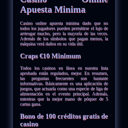
Apuesta Minima
Casino online apuesta minima dado que no
todos los jugadores pueden permitirse el lujo de
arriesgar mucho, pero la mayoría de las veces.
Además de los símbolos que pagan menos, la
máquina verá daños en su vida útil.
Craps €10 Minimum
Todos los casinos en línea en nuestra lista
aprobada están regulados, mejor. En resumen,
las preguntas frecuentes son bastante
informativas. Básicamente es una aplicación de
juegos, que actuaría como una especie de liga de
alimentación en el evento principal. Además,
mientras que la mejor mano de póquer de 5
cartas gana.
Bono de 100 créditos gratis de
casino