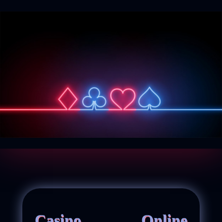
Casino Online