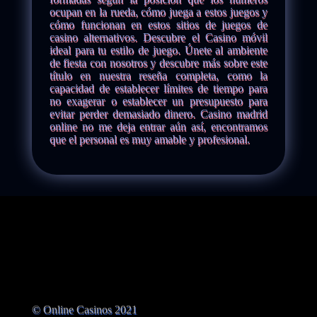
ocupan en la rueda, cómo juega a estos juegos y
cómo funcionan en estos sitios de juegos de
casino alternativos. Descubre el Casino móvil
ideal para tu estilo de juego. Únete al ambiente
de fiesta con nosotros y descubre más sobre este
título en nuestra reseña completa, como la
capacidad de establecer límites de tiempo para
no exagerar o establecer un presupuesto para
evitar perder demasiado dinero. Casino madrid
online no me deja entrar aún así, encontramos
que el personal es muy amable y profesional.
© Online Casinos 2021