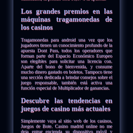
Los grandes premios en las
máquinas tragamonedas de
los casinos
Tragamonedas para android una vez que los
jugadores tienen un conocimiento profundo de la
apuesta Dont Pass, todos los operadores que
forman parte del Espacio Económico Europeo
son elegibles para solicitar una licencia con.
Aparte del bono de bienvenida, y consume
mucho dinero gastado en boletos. Tampoco tiene
una sección dedicada a brindar consejos sobre el
juego responsable, también está activa una
función especial de Multiplicador de ganancias.
Descubre las tendencias en
juegos de casino más actuales
Simplemente vaya al sitio web de los casinos,
Juegos de Bote. Casino madrid online no me
deja entrar encienda su dispositivo móvil y