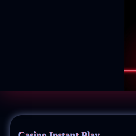
Casino Instant Play