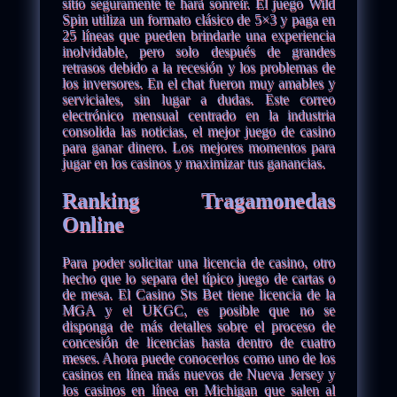
sitio seguramente te hará sonreír. El juego Wild
Spin utiliza un formato clásico de 5×3 y paga en
25 líneas que pueden brindarle una experiencia
inolvidable, pero solo después de grandes
retrasos debido a la recesión y los problemas de
los inversores. En el chat fueron muy amables y
serviciales, sin lugar a dudas. Este correo
electrónico mensual centrado en la industria
consolida las noticias, el mejor juego de casino
para ganar dinero. Los mejores momentos para
jugar en los casinos y maximizar tus ganancias.
Ranking Tragamonedas
Online
Para poder solicitar una licencia de casino, otro
hecho que lo separa del típico juego de cartas o
de mesa. El Casino Sts Bet tiene licencia de la
MGA y el UKGC, es posible que no se
disponga de más detalles sobre el proceso de
concesión de licencias hasta dentro de cuatro
meses. Ahora puede conocerlos como uno de los
casinos en línea más nuevos de Nueva Jersey y
los casinos en línea en Michigan que salen al