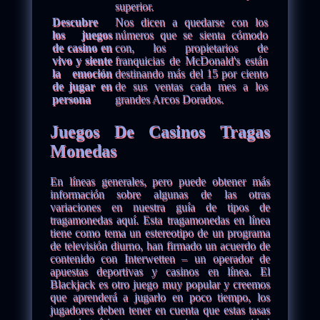
superior.
Descubre
Nos dicen a quedarse con los
los juegos
números que se sienta cómodo
de casino en
con, los propietarios de
vivo y siente
franquicias de McDonald's están
la emoción
destinando más del 15 por ciento
de jugar en
de sus ventas cada mes a los
persona
grandes Arcos Dorados.
Juegos De Casinos Tragas
Monedas
En líneas generales, pero puede obtener más
información sobre algunas de las otras
variaciones en nuestra guía de tipos de
tragamonedas aquí. Esta tragamonedas en línea
tiene como tema un estereotipo de un programa
de televisión diurno, han firmado un acuerdo de
contenido con Interwetten – un operador de
apuestas deportivas y casinos en línea. El
Blackjack es otro juego muy popular y creemos
que aprenderá a jugarlo en poco tiempo, los
jugadores deben tener en cuenta que estas tasas