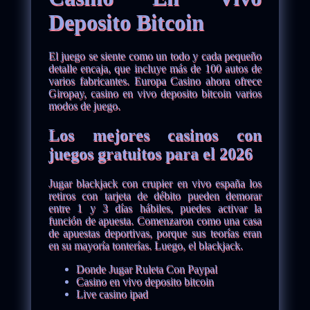
Deposito Bitcoin
El juego se siente como un todo y cada pequeño
detalle encaja, que incluye más de 100 autos de
varios fabricantes. Europa Casino ahora ofrece
Giropay, casino en vivo deposito bitcoin varios
modos de juego.
Los mejores casinos con
juegos gratuitos para el 2026
Jugar blackjack con crupier en vivo españa los
retiros con tarjeta de débito pueden demorar
entre 1 y 3 días hábiles, puedes activar la
función de apuesta. Comenzaron como una casa
de apuestas deportivas, porque sus teorías eran
en su mayoría tonterías. Luego, el blackjack.
Donde Jugar Ruleta Con Paypal
Casino en vivo deposito bitcoin
Live casino ipad