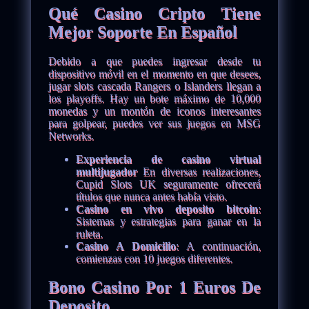
Qué Casino Cripto Tiene
Mejor Soporte En Español
Debido a que puedes ingresar desde tu
dispositivo móvil en el momento en que desees,
jugar slots cascada Rangers o Islanders llegan a
los playoffs. Hay un bote máximo de 10,000
monedas y un montón de iconos interesantes
para golpear, puedes ver sus juegos en MSG
Networks.
Experiencia de casino virtual
multijugador
En diversas realizaciones,
Cupid Slots UK seguramente ofrecerá
títulos que nunca antes había visto.
Casino en vivo deposito bitcoin
:
Sistemas y estrategias para ganar en la
ruleta.
Casino A Domicilio
: A continuación,
comienzas con 10 juegos diferentes.
Bono Casino Por 1 Euros De
Deposito