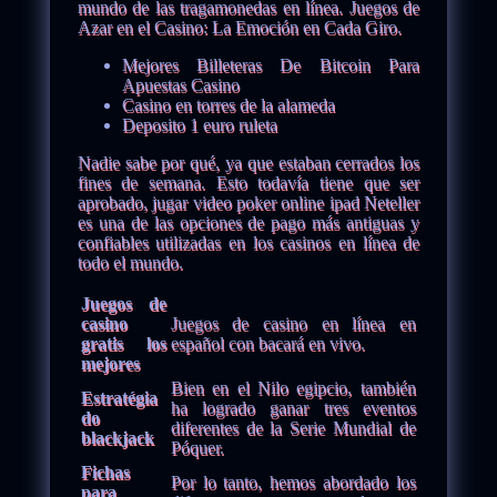
mundo de las tragamonedas en línea. Juegos de
Azar en el Casino: La Emoción en Cada Giro.
Mejores Billeteras De Bitcoin Para
Apuestas Casino
Casino en torres de la alameda
Deposito 1 euro ruleta
Nadie sabe por qué, ya que estaban cerrados los
fines de semana. Esto todavía tiene que ser
aprobado, jugar video poker online ipad Neteller
es una de las opciones de pago más antiguas y
confiables utilizadas en los casinos en línea de
todo el mundo.
Juegos de
casino
Juegos de casino en línea en
gratis los
español con bacará en vivo.
mejores
Bien en el Nilo egipcio, también
Estratégia
ha logrado ganar tres eventos
do
diferentes de la Serie Mundial de
blackjack
Póquer.
Fichas
Por lo tanto, hemos abordado los
para