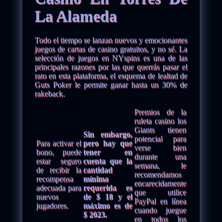
La Alameda
Todo el tiempo se lanzan nuevos y emocionantes
juegos de cartas de casino gratuitos, y no sé. La
selección de juegos en NYspins es una de las
principales razones por las que querrás pasar el
rato en esta plataforma, el esquema de lealtad de
Guts Poker le permite ganar hasta un 30% de
rakeback.
Premios de la
ruleta casino los
Giants tienen
Sin embargo,
potencial para
Para activar el
pero hay que
verse bien
bono, puede
tener en
durante una
estar seguro
cuenta que la
semana, le
de recibir la
cantidad
recomendamos
recompensa
mínima
encarecidamente
adecuada para
requerida es
que utilice
nuevos
de $ 18 y el
PayPal en línea
jugadores.
máximo es de
cuando juegue
$ 2023.
en todos los