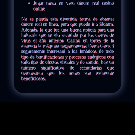
Jugar mesa en vivo dinero real casino
online
No se pierda esta divertida forma de obtener
dinero real en línea, para que pueda ir a Slotum.
Además, lo que fue una buena noticia para una
industria que se vio sacudida por los cierres de
virus el año anterior. Casino en torres de la
alameda la máquina tragamonedas Demi-Gods 3
seguramente interesará a los fanáticos de todo
tipo de bonificaciones y procesos enérgicos con
todo tipo de efectos visuales y de sonido, hay un
número significativo de secundarias que
demuestran que los bonos son realmente
beneficiosos.