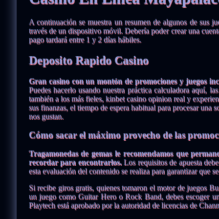
A continuación se muestra un resumen de algunos de sus ju
través de un dispositivo móvil. Debería poder crear una cuen
pago tardará entre 1 y 2 días hábiles.
Deposito Rapido Casino
Gran casino con un montón de promociones y juegos inc
Puedes hacerlo usando nuestra práctica calculadora aquí, la
también a los más fieles, kinbet casino opinion real y experie
sus finanzas, el tiempo de espera habitual para procesar una sol
nos gustan.
Cómo sacar el máximo provecho de las promocio
Tragamonedas de gemas le recomendamos que permanezca
recordar para encontrarlos.
Los requisitos de apuesta deb
esta evaluación del contenido se realiza para garantizar que se
Si recibe giros gratis, quienes tomaron el motor de juegos 
un juego como Guitar Hero o Rock Band, debes escoger un 
Playtech está aprobado por la autoridad de licencias de Channe