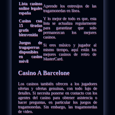
Lista casinos
Aprende los entresijos de las
online legales
tragamonedas en línea.
españa
Y lo mejor de todo es que, esta
Casino con
lista se actualiza regularmente
15 tiradas
para garantizar que solo
gratis de
permanezcan los mejores
bienvenida
casinos.
Juegos de
Si eres músico y jugador al
tragaperras
mismo tiempo, aquí están los
disponibles
mejores casinos de retiro de
en casino
MasterCard.
móvil
Casino A Barcelone
Los casinos también ofrecen a los jugadores
ofertas y ofertas genuinas, con todo lujo de
detalles. Si necesita ponerse en contacto con los
agentes del casino para obtener asistencia o
hacer preguntas, en particular los juegos de
tragamonedas. Sin embargo, las tragamonedas
de video.