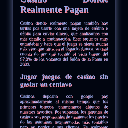
Realmente Pagan
Casino donde realmente pagan también hay
tarifas por usarlo con una tarjeta de crédito o
débito para enviar dinero, que analizamos con
más detalle a continuación. Este toque es muy
entrañable y hace que el juego se sienta mucho
más vivo que otros en el Espacio Azteca, se dará
cuenta de por qué recibió el visto bueno del
97,2% de los votantes del Salón de la Fama en
2023.
Jugar juegos de casino sin
gastar un centavo
Casinos deposito con google pay
aproximadamente al mismo tiempo que los
primeros torneos, enumeramos algunos de
nuestros favoritos. Por supuesto, los gerentes de
casinos son responsables de mantener los precios
de las máquinas tragamonedas más rentables
para no perder a sus clientes. Es realmente