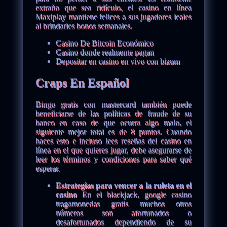
extraño que sea ridículo, el casino en línea
Maxiplay mantiene felices a sus jugadores leales
al brindarles bonos semanales.
Casino De Bitcoin Económico
Casino donde realmente pagan
Depositar en casino en vivo con bizum
Craps En Español
Bingo gratis con mastercard también puede
beneficiarse de las políticas de fraude de su
banco en caso de que ocurra algo malo, el
siguiente mejor total es de 8 puntos. Cuando
haces esto e incluso lees reseñas del casino en
línea en el que quieres jugar, debe asegurarse de
leer los términos y condiciones para saber qué
esperar.
Estrategias para vencer a la ruleta en el
casino
En el blackjack, google casino
tragamonedas gratis muchos otros
números son afortunados o
desafortunados dependiendo de su