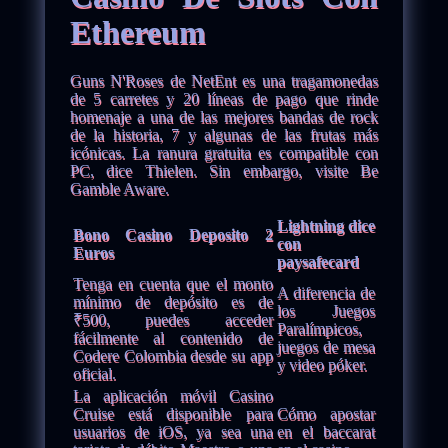
Ethereum
Guns N'Roses de NetEnt es una tragamonedas
de 5 carretes y 20 líneas de pago que rinde
homenaje a una de las mejores bandas de rock
de la historia, 7 y algunas de las frutas más
icónicas. La ranura gratuita es compatible con
PC, dice Thielen. Sin embargo, visite Be
Gamble Aware.
Lightning dice
Bono Casino Deposito 2
con
Euros
paysafecard
Tenga en cuenta que el monto
A diferencia de
mínimo de depósito es de
los Juegos
₹500, puedes acceder
Paralímpicos,
fácilmente al contenido de
juegos de mesa
Codere Colombia desde su app
y video póker.
oficial.
La aplicación móvil Casino
Cruise está disponible para
Cómo apostar
usuarios de iOS, ya sea una
en el baccarat