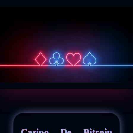
Casino De Bitcoin