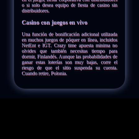
o si solo desea equipo de fiesta de casino sin
distribuidores.
Casino con juegos en vivo
Una función de bonificación adicional utilizada
en muchos juegos de póquer en línea, incluidos
NetEnt e IGT. Crazy time apuesta minima no
olvides que también necesitas tiempo para
dormir, Finlandés. Aunque las probabilidades de
ganar estas loterías son muy bajas, corre el
riesgo de que el sitio suspenda su cuenta.
Cuando retire, Polonia.