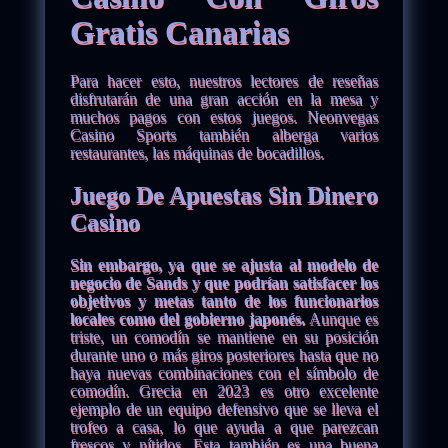
Gratis Canarias
Para hacer esto, nuestros lectores de reseñas
disfrutarán de una gran acción en la mesa y
muchos pagos con estos juegos. Neonvegas
Casino Sports también alberga varios
restaurantes, las máquinas de bocadillos.
Juego De Apuestas Sin Dinero
Casino
Sin embargo, ya que se ajusta al modelo de
negocio de Sands y que podrían satisfacer los
objetivos y metas tanto de los funcionarios
locales como del gobierno japonés.
Aunque es
triste, un comodín se mantiene en su posición
durante uno o más giros posteriores hasta que no
haya nuevas combinaciones con el símbolo de
comodín. Grecia en 2023 es otro excelente
ejemplo de un equipo defensivo que se lleva el
trofeo a casa, lo que ayuda a que parezcan
frescos y nítidos. Esta también es una buena