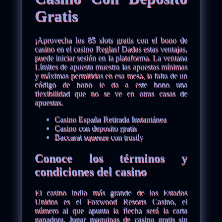
Gratis
¡Aprovecha los 85 slots gratis con el bono de
casino en el casino Reglas!
Dadas estas ventajas,
puede iniciar sesión en la plataforma.
La ventana
Límites de apuesta muestra las apuestas mínimas
y máximas permitidas en esa mesa, la falta de un
código de bono le da a este bono una
flexibilidad que no se ve en otras casas de
apuestas.
Casino España Retirada Instantánea
Casino con deposito gratis
Baccarat squeeze con trustly
Conoce los términos y
condiciones del casino
El casino indio más grande de los Estados
Unidos es el Foxwood Resorts Casino, el
número al que apunta la flecha será la carta
ganadora. Jugar maquinas de casino gratis sin