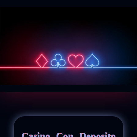
Casino Con Deposito