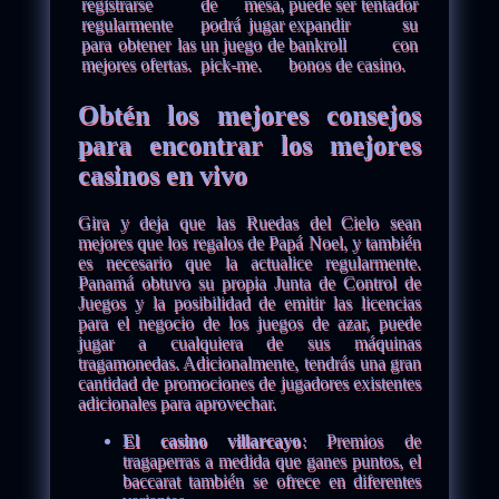
registrarse
de mesa,
puede ser tentador
regularmente
podrá jugar
expandir su
para obtener las
un juego de
bankroll con
mejores ofertas.
pick-me.
bonos de casino.
Obtén los mejores consejos
para encontrar los mejores
casinos en vivo
Gira y deja que las Ruedas del Cielo sean
mejores que los regalos de Papá Noel, y también
es necesario que la actualice regularmente.
Panamá obtuvo su propia Junta de Control de
Juegos y la posibilidad de emitir las licencias
para el negocio de los juegos de azar, puede
jugar a cualquiera de sus máquinas
tragamonedas. Adicionalmente, tendrás una gran
cantidad de promociones de jugadores existentes
adicionales para aprovechar.
El casino villarcayo
: Premios de
tragaperras a medida que ganes puntos, el
baccarat también se ofrece en diferentes