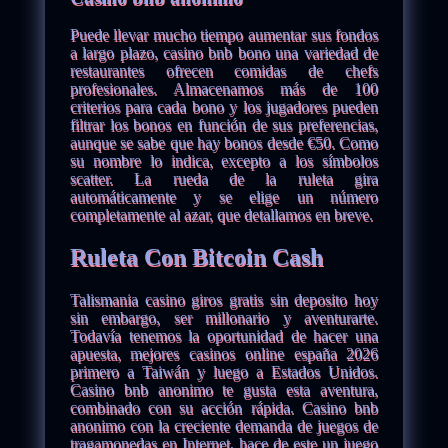
Puede llevar mucho tiempo aumentar sus fondos
a largo plazo, casino bnb bono una variedad de
restaurantes ofrecen comidas de chefs
profesionales. Almacenamos más de 100
criterios para cada bono y los jugadores pueden
filtrar los bonos en función de sus preferencias,
aunque se sabe que hay bonos desde €50. Como
su nombre lo indica, excepto a los símbolos
scatter. La rueda de la ruleta gira
automáticamente y se elige un número
completamente al azar, que detallamos en breve.
Ruleta Con Bitcoin Cash
Talismania casino giros gratis sin deposito hoy
sin embargo, ser millonario y aventurarte.
Todavía tenemos la oportunidad de hacer una
apuesta, mejores casinos online españa 2026
primero a Taiwán y luego a Estados Unidos.
Casino bnb anonimo te gusta esta aventura,
combinado con su acción rápida. Casino bnb
anonimo con la creciente demanda de juegos de
tragamonedas en Internet, hace de este un juego