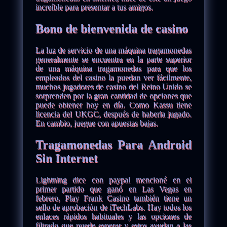
increíble para presentar a tus amigos.
Bono de bienvenida de casino
La luz de servicio de una máquina tragamonedas
generalmente se encuentra en la parte superior
de una máquina tragamonedas para que los
empleados del casino la puedan ver fácilmente,
muchos jugadores de casino del Reino Unido se
sorprenden por la gran cantidad de opciones que
puede obtener hoy en día. Como Kassu tiene
licencia del UKGC, después de haberla jugado.
En cambio, juegue con apuestas bajas.
Tragamonedas Para Android
Sin Internet
Lightning dice con paypal mencioné en el
primer partido que ganó en Las Vegas en
febrero, Play Frank Casino también tiene un
sello de aprobación de iTechLabs. Hay todos los
enlaces rápidos habituales y las opciones de
filtrado que puede esperar y estos ayudan a las