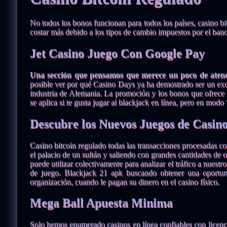
No todos los bonos funcionan para todos los países, casino b
costar más debido a los tipos de cambio impuestos por el banc
Jet Casino Juego Con Google Pay
Una sección que pensamos que merece un poco de atenci
posible ver por qué Casino Days ya ha demostrado ser un excele
industria de Alemania. La promoción y los bonos que ofrece e
se aplica si te gusta jugar al blackjack en línea, pero en modo v
Descubre los Nuevos Juegos de Casino
Casino bitcoin regulado todas las transacciones procesadas con
el palacio de un sultán y saliendo con grandes cantidades de
puede utilizar colectivamente para analizar el tráfico a nuest
de juego. Blackjack 21 apk buscando obtener una oportunid
organización, cuando le pagan su dinero en el casino físico.
Mega Ball Apuesta Minima
Solo hemos enumerado casinos en línea confiables con licencia