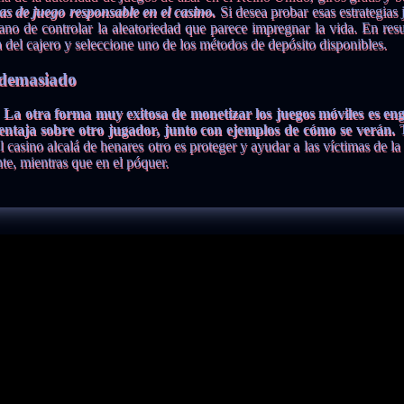
as de juego responsable en el casino.
Si desea probar esas estrategias
o de controlar la aleatoriedad que parece impregnar la vida. En res
 del cajero y seleccione uno de los métodos de depósito disponibles.
r demasiado
.
La otra forma muy exitosa de monetizar los juegos móviles es e
ventaja sobre otro jugador, junto con ejemplos de cómo se verán.
 El casino alcalá de henares otro es proteger y ayudar a las víctimas de 
te, mientras que en el póquer.