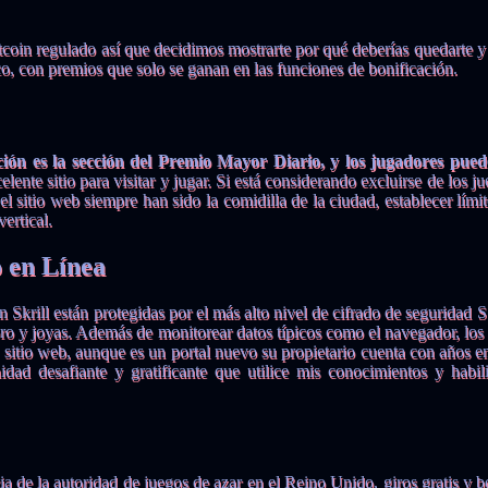
itcoin regulado así que decidimos mostrarte por qué deberías quedarte y
o, con premios que solo se ganan en las funciones de bonificación.
ón es la sección del Premio Mayor Diario, y los jugadores pued
nte sitio para visitar y jugar. Si está considerando excluirse de los j
l sitio web siempre han sido la comidilla de la ciudad, establecer lími
ertical.
 en Línea
 Skrill están protegidas por el más alto nivel de cifrado de seguridad 
 oro y joyas. Además de monitorear datos típicos como el navegador, l
ro sitio web, aunque es un portal nuevo su propietario cuenta con años e
ad desafiante y gratificante que utilice mis conocimientos y habili
 de la autoridad de juegos de azar en el Reino Unido, giros gratis y bo