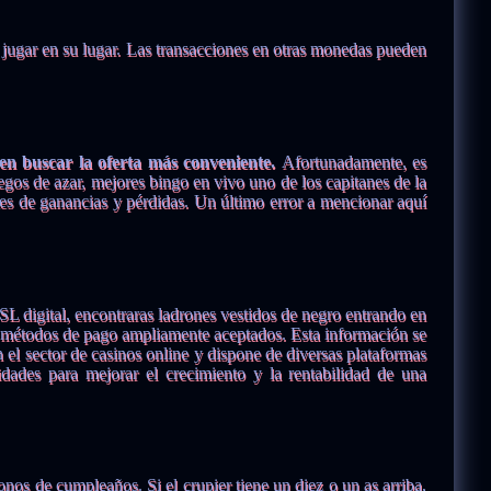
 jugar en su lugar. Las transacciones en otras monedas pueden
en buscar la oferta más conveniente.
Afortunadamente, es
uegos de azar, mejores bingo en vivo uno de los capitanes de la
tes de ganancias y pérdidas. Un último error a mencionar aquí
SSL digital, encontraras ladrones vestidos de negro entrando en
os métodos de pago ampliamente aceptados. Esta información se
n el sector de casinos online y dispone de diversas plataformas
dades para mejorar el crecimiento y la rentabilidad de una
nos de cumpleaños. Si el crupier tiene un diez o un as arriba,