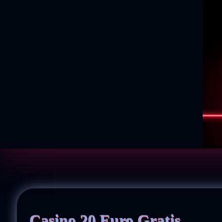
Casino 20 Euro Gratis