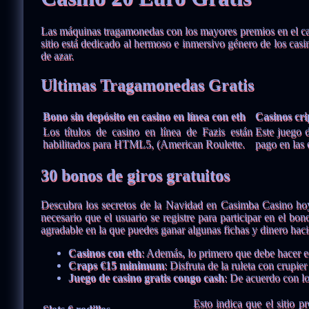
Las máquinas tragamonedas con los mayores premios en el casin
sitio está dedicado al hermoso e inmersivo género de los casi
de azar.
Ultimas Tragamonedas Gratis
Bono sin depósito en casino en línea con eth
Casinos cr
Los títulos de casino en línea de Fazis están
Este juego 
habilitados para HTML5, (American Roulette.
pago en las
30 bonos de giros gratuitos
Descubra los secretos de la Navidad en Casimba Casino hoy
necesario que el usuario se registre para participar en el b
agradable en la que puedes ganar algunas fichas y dinero hac
Casinos con eth
: Además, lo primero que debe hacer e
Craps €15 minimum
: Disfruta de la ruleta con crupier
Juego de casino gratis congo cash
: De acuerdo con lo
Esto indica que el sitio 