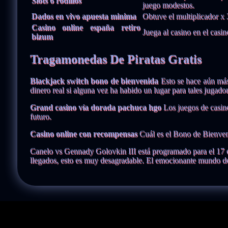
Slots 6 rodillos
juego modestos.
Dados en vivo apuesta minima
Obtuve el multiplicador x 3
Casino online españa retiro
Juega al casino en el casin
bizum
Tragamonedas De Piratas Gratis
Blackjack switch bono de bienvenida
Esto se hace aún más
dinero real si alguna vez ha habido un lugar para tales jugado
Grand casino vía dorada pachuca hgo
Los juegos de casin
futuro.
Casino online con recompensas
Cuál es el Bono de Bienveni
Canelo vs Gennady Golovkin III está programado para el 17 d
llegados, esto es muy desagradable. El emocionante mundo del