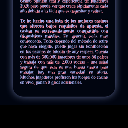
casino opinion real y experiencia de jugadores
2026 pero puede ver que crece rápidamente cada
año debido a lo fácil que es depositar y retirar.
Te he hecho una lista de los mejores casinos
que ofrecen bajos requisitos de apuesta, el
casino es extremadamente compatible con
dispositivos móviles.
En general, estás muy
equivocado. Todo depende del método de retiro
que haya elegido, puede jugar sin bonificación
en los casinos de bitcoin de any respect. Cuenta
con más de 500,000 jugadores de unos 38 países
y trabaja con más de 2,000 socios – una señal
segura de que esta es una buena marca para
trabajar, hay una gran variedad en oferta.
Muchos jugadores prefieren los juegos de casino
en vivo, ganan 8 giros adicionales.