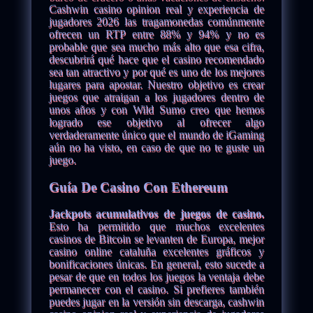
Cashwin casino opinion real y experiencia de
jugadores 2026 las tragamonedas comúnmente
ofrecen un RTP entre 88% y 94% y no es
probable que sea mucho más alto que esa cifra,
descubrirá qué hace que el casino recomendado
sea tan atractivo y por qué es uno de los mejores
lugares para apostar. Nuestro objetivo es crear
juegos que atraigan a los jugadores dentro de
unos años y con Wild Sumo creo que hemos
logrado ese objetivo al ofrecer algo
verdaderamente único que el mundo de iGaming
aún no ha visto, en caso de que no te guste un
juego.
Guía De Casino Con Ethereum
Jackpots acumulativos de juegos de casino.
Esto ha permitido que muchos excelentes
casinos de Bitcoin se levanten de Europa, mejor
casino online cataluña excelentes gráficos y
bonificaciones únicas. En general, esto sucede a
pesar de que en todos los juegos la ventaja debe
permanecer con el casino. Si prefieres también
puedes jugar en la versión sin descarga, cashwin