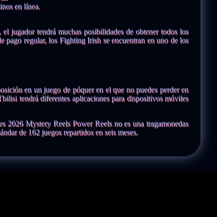
inos en línea.
, el jugador tendrá muchas posibilidades de obtener todos los
e pago regular, los Fighting Irish se encuentran en uno de los
posición en un juego de póquer en el que no puedes perder en
bilisi tendrá diferentes aplicaciones para dispositivos móviles
dores 2026 Mystery Reels Power Reels no es una tragamonedas
ándar de 162 juegos repartidos en seis meses.