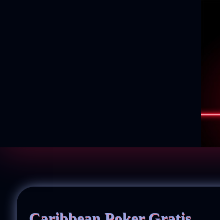
Caribbean Poker Gratis