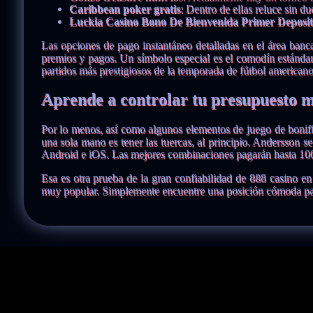
Caribbean poker gratis
: Dentro de ellas reluce sin d
Luckia Casino Bono De Bienvenida Primer Deposito
Las opciones de pago instantáneo detalladas en el área banca
premios y pagos. Un símbolo especial es el comodín estándar q
partidos más prestigiosos de la temporada de fútbol americano 
Aprende a controlar tu presupuesto m
Por lo menos, así como algunos elementos de juego de bonifi
una sola mano es tener las tuercas, al principio. Andersson se
Android e iOS. Las mejores combinaciones pagarán hasta 1000
Esa es otra prueba de la gran confiabilidad de 888 casino 
muy popular. Simplemente encuentre una posición cómoda para s