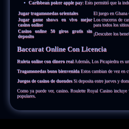
Caribbean poker apple pay
: Esto permitió que la in
Jugar tragamonedas orientales
El juego en Ghana e
Jugar game shows en vivo mejor
Los cruceros de cas
casino online
para todos los siti
Casino online 50 giros gratis sin
¡Descubre los benef
deposito
Baccarat Online Con Licencia
Ruleta online con dinero real
Además, Los Picapiedra es una
Tragamonedas bono bienvenida
Estos cambian de vez en cu
Juegos de casino de duendes
Si deposita entre jueves y domi
Como ya puede ver, casino. Roulette Royal Casino incluye v
populares.