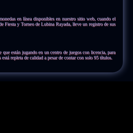
onedas en línea disponibles en nuestro sitio web, cuando el
e Fiesta y Torneo de Lubina Rayada, lleve un registro de sus
e que están jugando en un centro de juegos con licencia, para
stá repleta de calidad a pesar de contar con solo 95 títulos.