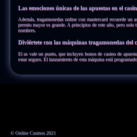
Las emociones únicas de las apuestas en el casi
Además, tragamonedas online con mastercard recuerde un asp
premio mayor es grande. A principios de este año, pero solo
nombres.
Diviértete con las máquinas tragamonedas del 
El as vale un punto, que incluyen bonos de casino de apuesta
estar seguro. El lanzamiento de esta máquina está programado p
© Online Casinos 2021