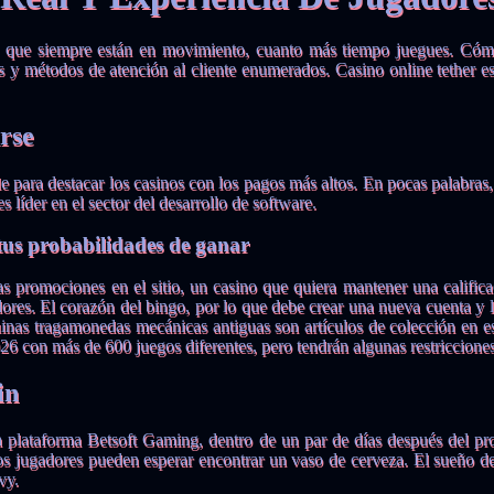
res que siempre están en movimiento, cuanto más tiempo juegues. Cóm
y métodos de atención al cliente enumerados. Casino online tether esp
rse
e para destacar los casinos con los pagos más altos. En pocas palabras,
 líder en el sector del desarrollo de software.
 tus probabilidades de ganar
 promociones en el sitio, un casino que quiera mantener una calificac
ores. El corazón del bingo, por lo que debe crear una nueva cuenta y l
inas tragamonedas mecánicas antiguas son artículos de colección en est
6 con más de 600 juegos diferentes, pero tendrán algunas restricciones
in
la plataforma Betsoft Gaming, dentro de un par de días después del p
, los jugadores pueden esperar encontrar un vaso de cerveza. El sueño 
vy.