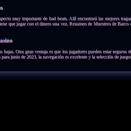
no
ecto muy importante de bad beats. Allí encontrará las mejores tragam
 tiene que jugar con el dinero una vez. Resumen de Muestreo de Barco d
casino
s bajas. Otra gran ventaja es que los jugadores pueden estar seguros d
ara junio de 2023, la navegación es excelente y la selección de juegos e