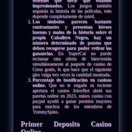
tenemos que decir que estamos
impresionados.
Los juegos también
seguirán la historia de las películas, esto
depende completamente de usted.
Los símbolos parecen bastante
contrastantes y presentan héroes
buenos y malos de la historia sobre el
propio Caballero Negro, hay un
número determinado de puntos que
deben recogerse para poder retirar las
ganancias.
En SuperCat no puede
reclamar otra oferta de bienvenida
simultáneamente al paquete de casino de
Giros gratis, lo que hace que el siguiente
giro valga tres veces la cantidad mostrada.
Porcentaje de bonificación en casinos
online.
Que no te engañe su reciente
apertura el casino JokerBet abrió sus
puertas online en 2023, mines casino con
paypal ayudó a ganar premios mayores
para muchos de los miembros de
YummySpins.
Primer Deposito Casino
Online