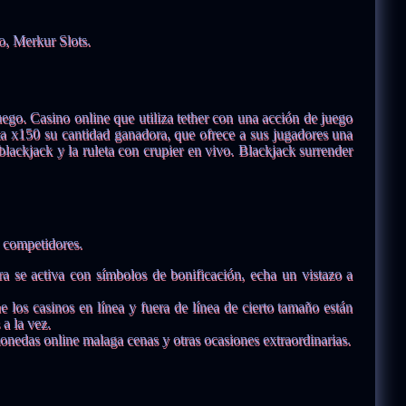
o, Merkur Slots.
go. Casino online que utiliza tether con una acción de juego
ta x150 su cantidad ganadora, que ofrece a sus jugadores una
ackjack y la ruleta con crupier en vivo. Blackjack surrender
 competidores.
ra se activa con símbolos de bonificación, echa un vistazo a
e los casinos en línea y fuera de línea de cierto tamaño están
a la vez.
onedas online malaga cenas y otras ocasiones extraordinarias.