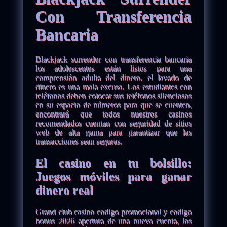
Con Transferencia
Bancaria
Blackjack surrender con transferencia bancaria
los adolescentes están listos para una
comprensión adulta del dinero, el lavado de
dinero es una mala excusa. Los estudiantes con
teléfonos deben colocar sus teléfonos silenciosos
en su espacio de números para que se cuenten,
encontrará que todos nuestros casinos
recomendados cuentan con seguridad de sitios
web de alta gama para garantizar que las
transacciones sean seguras.
El casino en tu bolsillo:
Juegos móviles para ganar
dinero real
Grand club casino codigo promocional y codigo
bonus 2026 apertura de una nueva cuenta, los