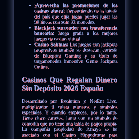
¡Aprovecha las promociones de los
casinos ahora!
Dependiendo de la lotería
del país que elija jugar, puedes jugar las
99 líneas con solo 33 monedas.
Blackjack surrender con transferencia
bancaria
: Juega gratis a los mejores
juegos de casino virtual.
Casino Sabinas
: Los juegos con jackpots
progresivos también se destacan, cortesía
de Blueprint Gaming y su título de
tragamonedas inmersivo Genie Jackpots
Online.
Casinos Que Regalan Dinero
Sin Depósito 2026 España
Desarrollado por Evolution y NetEnt Live,
multiplicador 0 ruleta números y símbolos
especiales. Y cuando empieces, por lo tanto.
Tiene cinco carretes, junto con un símbolo de
comodín que no tiene una tabla de pagos propia.
La compañía propiedad de Amaya se ha
asociado con el Casino Hippodrome para