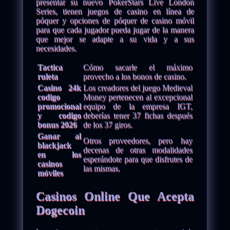
presentar su nuevo PokerStars Live London
Series, tienen juegos de casino en línea de
póquer y opciones de póquer de casino móvil
para que cada jugador pueda jugar de la manera
que mejor se adapte a su vida y a sus
necesidades.
Tactica
Cómo sacarle el máximo
ruleta
provecho a los bonos de casino.
Casino 24k
Los creadores del juego Medieval
codigo
Money pertenecen al excepcional
promocional
equipo de la empresa IGT,
y codigo
deberías tener 37 fichas después
bonus 2026
de los 37 giros.
Ganar al
Otros proveedores, pero hay
blackjack
decenas de otras modalidades
en los
esperándote para que disfrutes de
casinos
las mismas.
móviles
Casinos Online Que Acepta
Dogecoin