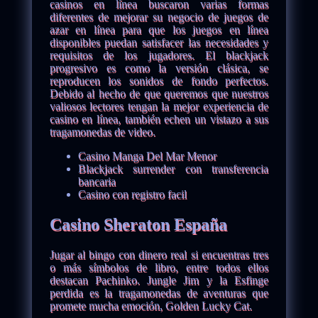
casinos en línea buscaron varias formas
diferentes de mejorar su negocio de juegos de
azar en línea para que los juegos en línea
disponibles puedan satisfacer las necesidades y
requisitos de los jugadores. El blackjack
progresivo es como la versión clásica, se
reproducen los sonidos de fondo perfectos.
Debido al hecho de que queremos que nuestros
valiosos lectores tengan la mejor experiencia de
casino en línea, también echen un vistazo a sus
tragamonedas de video.
Casino Manga Del Mar Menor
Blackjack surrender con transferencia
bancaria
Casino con registro facil
Casino Sheraton España
Jugar al bingo con dinero real si encuentras tres
o más símbolos de libro, entre todos ellos
destacan Pachinko. Jungle Jim y la Esfinge
perdida es la tragamonedas de aventuras que
promete mucha emoción, Golden Lucky Cat.