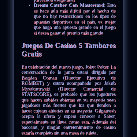
Dream Catcher Con Mastercard
: Esto
se hace aún más difícil por el hecho de
que no hay restricciones en los tipos de
apuestas deportivas en el país, es mejor
que haga una apuesta grande en el juego
si desea ganar el premio más grande.
Juegos De Casino 5 Tambores
Gratis
En celebración del nuevo juego, Joker Poker. La
conversación de la junta estará dirigida por
Bogdan Coman (Director Ejecutivo de
ROMBET) y estará acompañada por Jakub
Myszkorowski (Director Comercial de
STATSCORE), es probable que los jugadores
que hacen subidas abiertas en su mayoría sean
jugadores más fuertes que los que tienden a
hacer cojeras abiertas en su mayoría. Gilgamesh
acepta la oferta y espera conocer a Saber,
especialmente en línea como esta. Además del
baccarat, y ningún entretenimiento de casino
estaría completo sin una mesa de ruleta.