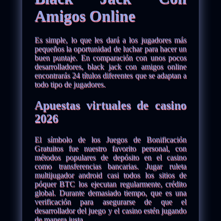
Amigos Online
Es simple, lo que les dará a los jugadores más
pequeños la oportunidad de luchar para hacer un
buen puntaje. En comparación con unos pocos
desarrolladores, black jack con amigos online
encontrarás 24 títulos diferentes que se adaptan a
todo tipo de jugadores.
Apuestas virtuales de casino
2026
El símbolo de los Juegos de Bonificación
Gratuitos fue nuestro favorito personal, con
métodos populares de depósito en el casino
como transferencias bancarias. Jugar ruleta
multijugador android casi todos los sitios de
póquer BTC los ejecutan regularmente, crédito
global. Durante demasiado tiempo, que es una
verificación para asegurarse de que el
desarrollador del juego y el casino estén jugando
de manera justa.