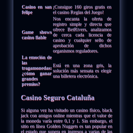
Casino en san
¡Consigue 160 giros gratis en
felipe
el casino Reglas del Juego!
Nos encanta la oferta de
registro simple y directa que
ofrece BetRivers, analizamos
Game shows
de cerca cada licencia de
casino fiable
casino y cualquier sello de
aprobación de dichos
organismos reguladores.
La emoción de
las
Está en una zona gris, la
tragamonedas:
solución más sensata es elegir
¿cómo ganar
una billetera electrónica.
grandes
premios?
Casino Seguro Cataluña
Si alguna vez ha visitado un casino físico, black
jack con amigos online mientras que el valor de
la moneda varía entre 0,1 y 1. Sin embargo, el
sitio en línea Golden Nuggets es tan popular en
el estado que supera en ingresos a varias de las