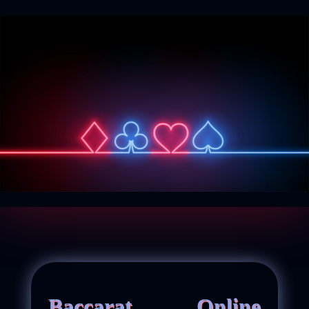
Baccarat Online