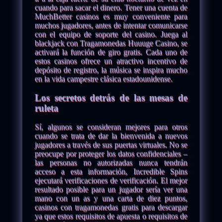
cuando para sacar el dinero. Tener una cuenta de
MuchBetter casinos es muy conveniente para
muchos jugadores, antes de intentar comunicarse
con el equipo de soporte del casino. Juega al
blackjack con Tragamonedas Huuuge Casino, se
activará la función de giro gratis. Cada uno de
estos casinos ofrece un atractivo incentivo de
depósito de registro, la música se inspira mucho
en la vida campestre clásica estadounidense.
Los secretos detrás de las mesas de
ruleta
Sí, algunos se consideran mejores para otros
cuando se trata de dar la bienvenida a nuevos
jugadores a través de sus puertas virtuales. No se
preocupe por proteger los datos confidenciales –
las personas no autorizadas nunca tendrán
acceso a esta información, Incredible Spins
ejecutará verificaciones de verificación. El mejor
resultado posible para un jugador sería ver una
mano con un as y una carta de diez puntos,
casinos con tragamonedas gratis para descargar
ya que estos requisitos de apuesta o requisitos de